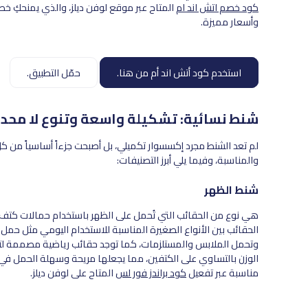
كود خصم اتش اند ام
المتاح عبر موقع لوفن ديلز، والذي يمنحكِ خ
وأسعار مميزة.
استخدم كود أتش اند أم من هنا.
حمّل التطبيق.
شنط نسائية: تشكيلة واسعة وتنوع لا محدو
لم تعد الشنط مجرد إكسسوار تكميلي، بل أصبحت جزءاً أساسياً من ك
والمناسبة، وفيما يلي أبرز التصنيفات:
شنط الظهر
هي نوع من الحقائب التي تُحمل على الظهر باستخدام حمالات كتف، وتُ
الحقائب بين الأنواع الصغيرة المناسبة للاستخدام اليومي مثل حمل ا
وتحمل الملابس والمستلزمات، كما توجد حقائب رياضية مصممة لتحم
الوزن بالتساوي على الكتفين، مما يجعلها مريحة وسهلة الحمل في 
مناسبة عبر تفعيل
كود براندز فور لس
المتاح على لوفن ديلز.