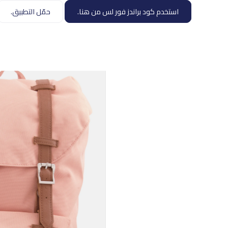
استخدم كود براندز فور لس من هنا.
حمّل التطبيق.