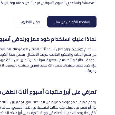
المدهشة واستعدي لأسبوع تتسوقين فيه بشكل ممتع يوفر لكِ كل 
استخدم الكوبون من هنا.
حمّل التطبيق.
لماذا عليكِ استخدام كود ممز ورلد في أسبو
استخدام
كود ممز ورلد
خلال أسبوع أثاث الطفل هو فرصتكِ المثال
من قطع الأثاث والديكور الخاصة بغرفة الأطفال، بفضل هذا الكود،
الجودة العالية والتصاميم العصرية، سواء كنتِ تبحثين عن أسرّة م
فإن كود خصم ممزورلد يضمن لكِ تجربة تسوق ممتعة وموفرة، لا تف
ومريحًا!
تعرّفي على أبرز منتجات أسبوع أثاث الطفل 
يقدم ممزورلد مجموعة مميزة من المنتجات التي تجمع بين الأناقة وا
كل أم ترغب في تهيئة بيئة مثالية لطفلها، في هذا الأسبوع، سوف 
أكثر راحة وجمالًا، دعينا نأخذك في جولة للتعرف على أبرز هذه المنتج