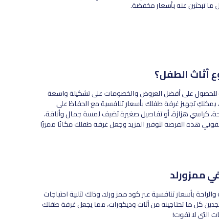
ما تبحثين عنه بأسعار مخفضة.
ع أثاث الطفل؟
ية للحصول على أفضل العروض والخصومات على تشكيلة واسعة
 يمكنكِ تجهيز غرفة طفلك بأسعار تنافسية مع الحفاظ على
ريحة، كراسي هزازة، أو تفاصيل صغيرة تضيف لمسة جمال وأناقة،
وتي هذه الفرصة لتوفير المزيد وجعل غرفة طفلك مكانًا مميزًا
في ممزورلد
لراحة بأسعار تنافسية عبر كود ممز ورلد، وذلك لتلبية احتياجات
تجدين كل ما تحتاجينه من أثاث وديكورات، مما يجعل غرفة طفلك
ات التي لا تفوت!