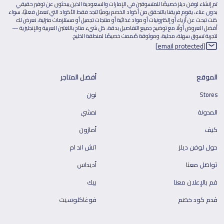
تم إنشاء لوفن ديلز خصيصًا للمتسوقين في الإمارات والسعودية الذين يبحثون عن توفير حقيقي
بدون عناء، يقوم فريقنا بالتحقق من أكواد الخصم يوميًا لتجد فقط الأكواد التي تعمل فعليًا، سواء
كنت تبحث عن أزياء أو إلكترونيات أو مواد غذائية أو منتجات تجميل أو مستلزمات منزلية، نعرض لك
أفضل العروض أولًا مع توضيح جميع التفاصيل بدقة، كل شيء متاح باللغتين العربية والإنجليزية —
لتجربة تسوق سهلة، محلية، وموثوقة صُممت خصيصًا لمنطقة الخليج.
[email protected]
الموقع
أفضل المتاجر
Stores
نون
المدونة
نمشي
كيف
أمازون
حول لوفن ديلز
اتش اند ام
تواصل معنا
أديداس
قم بالإعلان معنا
بيك
قدم كود خصم
فوغاكلوسيت