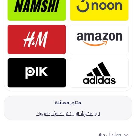
متاجر مماثلة
نون
نمشي
أمازون
اتش اند ام
أديداس
بيك
حول
ديلي ميلز