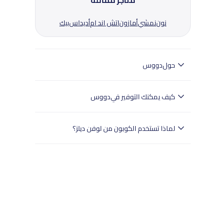
متاجر مماثلة
نون
نمشي
أمازون
اتش اند ام
أديداس
بيك
حول
دووس
دووس هو تطبيقك المفضل لتلبية جميع احتياجات
أسلوب حياتك، بدءًا من البقالة وما بعدها.
كيف يمكنك التوفير في
دووس
استمتع بأفضل العروض على المنتجات المختلفة في
السعودية مع كود خصم دووس. لوفن ديلز تساعدك في
لماذا تستخدم الكوبون من لوفن ديلز؟
العثور على الكود المثالي للتوفير على منتجاتك المفضلة.
اقرأ شروط الكود بعناية ونسخ الرمز عند الحاجة. قم بزيارة
- تختبر لوفن ديلز بدقة جميع الكوبونات.
موقع دووس عبر لوفن ديلز واختر من مجموعة المنتجات
- وهذا يضمن تجربة تسوق سلسة للمستخدمين في
المميزة. عند الدفع، استخدم كود خصم دووس للحصول
جميع أنحاء المملكة العربية السعودية.
على الخصم. قدم تفاصيل الشحن والدفع لإتمام عملية
- تسوق بثقة مع لوفن ديلز للعثور على خصومات
الشراء. مع لوفن ديلز، يمكنك التوفير بسهولة على
موثوقة.
منتجات دووس الرائعة