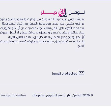
تم إنشاء لوفن ديلز خصيصًا للمتسوقين في الإمارات والسعودية الذين يبحثون
عن توفير حقيقي بدون عناء، يقوم فريقنا بالتحقق من أكواد الخصم يوميًا
لتجد فقط الأكواد التي تعمل فعليًا، سواء كنت تبحث عن أزياء أو إلكترونيات 
مواد غذائية أو منتجات تجميل أو مستلزمات منزلية، نعرض لك أفضل العروض
أولًا مع توضيح جميع التفاصيل بدقة، كل شيء متاح باللغتين العربية
والإنجليزية — لتجربة تسوق سهلة، محلية، وموثوقة صُممت خصيصًا لمنطقة
الخليج.
[email protected]
© 2026 لوفين ديلز. جميع الحقوق محفوظة.
سياسة الخصوصية