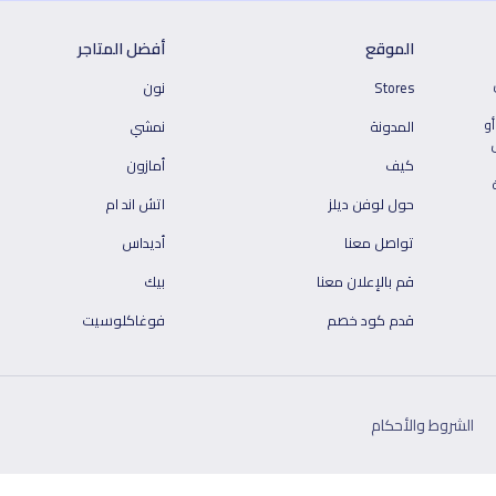
الموقع
أفضل المتاجر
Stores
نون
أو
المدونة
نمشي
كيف
أمازون
حول لوفن ديلز
اتش اند ام
تواصل معنا
أديداس
قم بالإعلان معنا
بيك
قدم كود خصم
فوغاكلوسيت
الشروط والأحكام