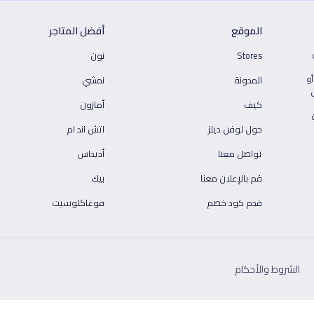
الموقع
أفضل المتاجر
Stores
نون
أو
المدونة
نمشي
كيف
أمازون
حول لوفن ديلز
اتش اند ام
تواصل معنا
أديداس
قم بالإعلان معنا
بيك
قدم كود خصم
فوغاكلوسيت
الشروط والأحكام