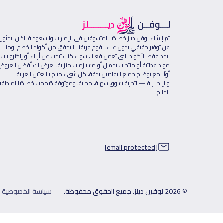
تم إنشاء لوفن ديلز خصيصًا للمتسوقين في الإمارات والسعودية الذين يبحثون
عن توفير حقيقي بدون عناء، يقوم فريقنا بالتحقق من أكواد الخصم يوميًا
لتجد فقط الأكواد التي تعمل فعليًا، سواء كنت تبحث عن أزياء أو إلكترونيات 
مواد غذائية أو منتجات تجميل أو مستلزمات منزلية، نعرض لك أفضل العروض
أولًا مع توضيح جميع التفاصيل بدقة، كل شيء متاح باللغتين العربية
والإنجليزية — لتجربة تسوق سهلة، محلية، وموثوقة صُممت خصيصًا لمنطقة
الخليج.
[email protected]
© 2026 لوفين ديلز. جميع الحقوق محفوظة.
سياسة الخصوصية