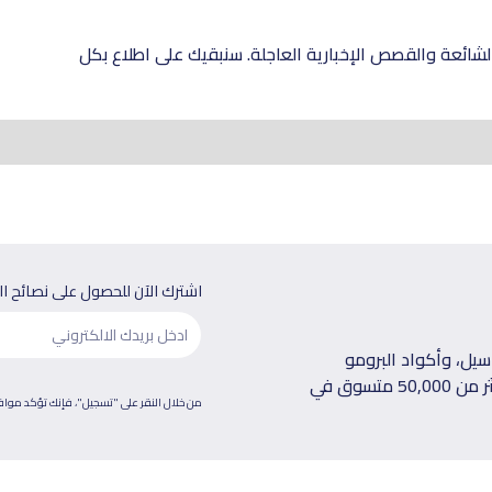
شائعة والقصص الإخبارية العاجلة. سنبقيك على اطلاع بكل
اشترك الآن للحصول على نصائح ا
يل، وأكواد البرومو
الحصرية توصلك على بريدك الإلكتروني كل أسبوع، انضم لأكثر من 50,000 متسوق في
من خلال النقر على "تسجيل"، فإنك تؤكد موا