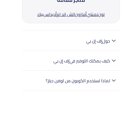
متاجر مماثلة
نون
نمشي
أمازون
اتش اند ام
أديداس
بيك
حول
إف إن بي
إف إن بي هو متجر هدايا إلكتروني يقدم مجموعة
متنوعة، من الزهور، والكيك، والهدايا الشخصية.
كيف يمكنك التوفير في
إف إن بي
إف إن بي تقدم مجموعة من أفكار الهدايا، الزهور،
والكعك بأسعار معقولة.تساعدك لوفن ديلز في العثور
لماذا تستخدم الكوبون من لوفن ديلز؟
على رموز قسائم إف إن بي لمدن الرياض وجدة
والدمام.اقرأ شروط كل قسيمة بعناية وانسخ الرمز إذا لزم
- تختبر لوفن ديلز بدقة جميع الكوبونات.
الأمر.قم بزيارة موقع إف إن بي عبر لوفن ديلز واملأ سلة
- وهذا يضمن تجربة تسوق سلسة للمستخدمين في
التسوق الخاصة بك.عند الدفع، استخدم رمز القسيمة
جميع أنحاء المملكة العربية السعودية.
للحصول على الخصم.قم بتقديم تفاصيل الشحن والدفع
- تسوق بثقة مع لوفن ديلز للعثور على خصومات
لإتمام عملية الشراء.تجعل لوفن ديلز التوفير على منتجات
موثوقة.
إف إن بي سهلاً.