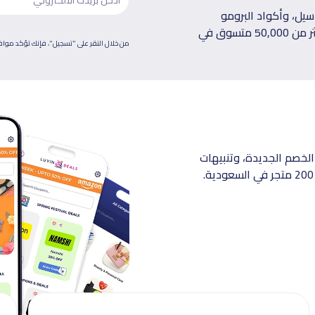
يل، وأكواد البرومو
الحصرية توصلك على بريدك الإلكتروني كل أسبوع، انضم لأكثر من 50,000 متسوق في
من خلال النقر على "تسجيل"، فإنك تؤكد موا
الخصم الجديدة، وتنبيهات