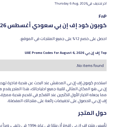
اخر تحديف في
Thursday 6 Aug, 2026
FnP
كوبون كود إف إن بي سعودي
أغسطس 2026 - أحدث العروض والخصومات الفعّالة
احصل على خصم 12% على جميع المنتجات في الموقع.
Top
إف إن بي
UAE Promo Codes for
August 6, 2026
No items found.
استخدم كوبون إف إن بي المدهش عند البحث عن هدية فاخرة تهديها لأ
إن بي هو المكان المثالي لتلبية جميع احتياجاتك، هذا المتجر يق
مما يجعله الخيار الأول للكثيرين عند التفكير في تقديم هدية مميز
إف إن بي للحصول على تخفيضات رائعة على منتجاتك المفضلة.
حول المتجر
تأسس متجر إف إن بي (فيرنز 