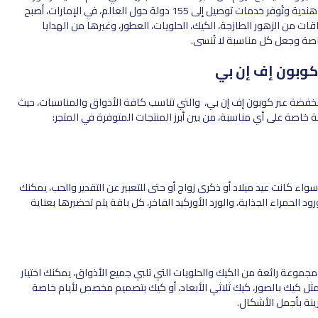
والهدايا المتنوعة، تمتلك العلامة التجارية 240 منفذاً في 93 مدينة هندية وتُوفر خدمات توصيل إلى 155 دولة حول العالم، في الإمارات، أصبح
ات من الزهور الطازجة، الكيك، الحلويات، العطور، وغيرها من الهدايا
اصة وجعل كل مناسبة لا تُنسى.
كوبون إف إن بي
خفضة عبر كوبون إف إن بي، والتي تناسب كافة الأذواق والمناسبات، حيث
ة خاصة على أي مناسبة، من بين أبرز المنتجات المتوفرة في المتجر:
ء كانت عيد ميلاد أو ذكرى زواج أو حتى للتعبير عن التقدير والحب، يمكنك
رود الحمراء الجذابة، والورد الأوركيد الفاخر، كل باقة يتم تحضيرها بعناية
جموعة رائعة من الكيك والحلويات التي تلبي جميع الأذواق، يمكنك اختيار
 كيك بالصور، كيك ثلاثي الأبعاد، أو كيك بتصميم مخصص لأيام خاصة
زينة بأجمل الأشكال.