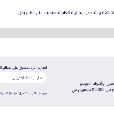
شائعة والقصص الإخبارية العاجلة. سنبقيك على اطلاع بكل
اشترك الآن للحصول على نصائح ا
يل، وأكواد البرومو
الحصرية توصلك على بريدك الإلكتروني كل أسبوع، انضم لأكثر من 50,000 متسوق في
من خلال النقر على "تسجيل"، فإنك تؤكد موا