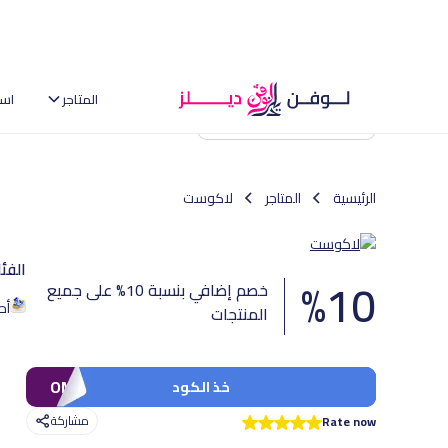
المتاجر
اس
العودة إلى الصفحة الرئيسية
الرئيسية
المتاجر
لاكوست
الفئ
%
10
خصم إضافي بنسبة 10% على جميع
أح
المنتجات
OM94
خذ الكود
مشاركة
Rate now