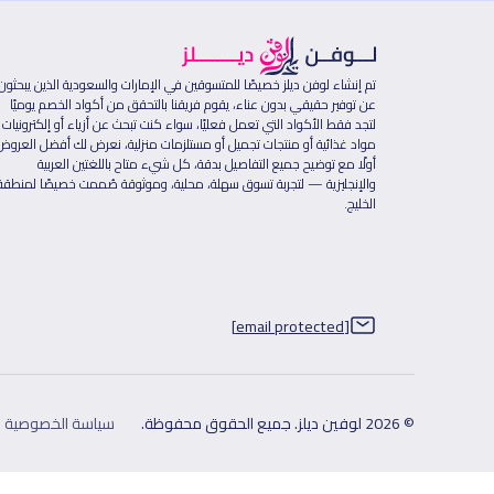
تم إنشاء لوفن ديلز خصيصًا للمتسوقين في الإمارات والسعودية الذين يبحثون
عن توفير حقيقي بدون عناء، يقوم فريقنا بالتحقق من أكواد الخصم يوميًا
لتجد فقط الأكواد التي تعمل فعليًا، سواء كنت تبحث عن أزياء أو إلكترونيات 
مواد غذائية أو منتجات تجميل أو مستلزمات منزلية، نعرض لك أفضل العروض
أولًا مع توضيح جميع التفاصيل بدقة، كل شيء متاح باللغتين العربية
والإنجليزية — لتجربة تسوق سهلة، محلية، وموثوقة صُممت خصيصًا لمنطقة
الخليج.
[email protected]
© 2026 لوفين ديلز. جميع الحقوق محفوظة.
سياسة الخصوصية