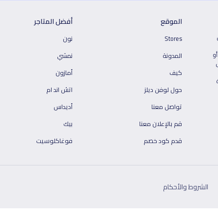
الموقع
أفضل المتاجر
Stores
نون
أو
المدونة
نمشي
كيف
أمازون
حول لوفن ديلز
اتش اند ام
تواصل معنا
أديداس
قم بالإعلان معنا
بيك
قدم كود خصم
فوغاكلوسيت
الشروط والأحكام