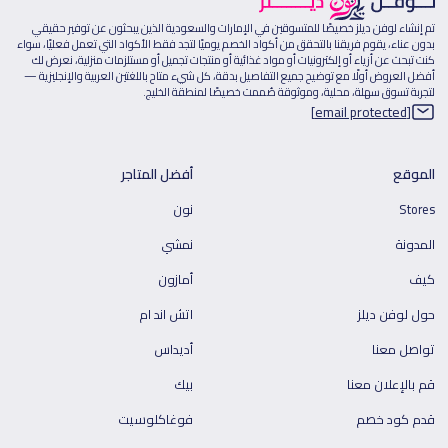
تم إنشاء لوفن ديلز خصيصًا للمتسوقين في الإمارات والسعودية الذين يبحثون عن توفير حقيقي
بدون عناء، يقوم فريقنا بالتحقق من أكواد الخصم يوميًا لتجد فقط الأكواد التي تعمل فعليًا، سواء
كنت تبحث عن أزياء أو إلكترونيات أو مواد غذائية أو منتجات تجميل أو مستلزمات منزلية، نعرض لك
أفضل العروض أولًا مع توضيح جميع التفاصيل بدقة، كل شيء متاح باللغتين العربية والإنجليزية —
لتجربة تسوق سهلة، محلية، وموثوقة صُممت خصيصًا لمنطقة الخليج.
[email protected]
الموقع
أفضل المتاجر
Stores
نون
المدونة
نمشي
كيف
أمازون
حول لوفن ديلز
اتش اند ام
تواصل معنا
أديداس
قم بالإعلان معنا
بيك
قدم كود خصم
فوغاكلوسيت