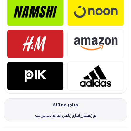
متاجر مماثلة
نون
نمشي
أمازون
اتش اند ام
أديداس
بيك