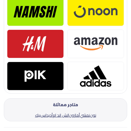
متاجر مماثلة
نون
نمشي
أمازون
اتش اند ام
أديداس
بيك