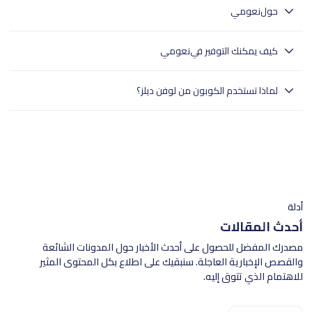
حول
نعومي
تقدم نعومي لانجري يجمع بين الأناقة والفخامة بأسعار معقولة، مما يجعلها
كيف يمكنك التوفير في
نعومي
الخيار المثالي.
نعومي تقدم أزياء نسائية وملابس داخلية بأسعار مخفضة.تساعدك لوفن ديلز
لماذا تستخدم الكوبون من لوفن ديلز؟
في العثور على كوبونات نعومي للرياض وجدة والدمام.اقرأ شروط كل كوبون
بعناية وانسخ الرمز إذا لزم الأمر.قم بزيارة موقع نعومي عبر لوفن ديلز واملأ
- تختبر لوفن ديلز بدقة جميع الكوبونات.
عربة التسوق الخاصة بك.عند الدفع، أدخل رمز الكوبون للحصول على
- وهذا يضمن تجربة تسوق سلسة للمستخدمين في جميع أنحاء المملكة
الخصم.قدّم تفاصيل الشحن والدفع لإتمام عملية الشراء.لوفن ديلز يجعل التوفير
العربية السعودية.
على منتجات نعومي سهلاً.
- تسوق بثقة مع لوفن ديلز للعثور على خصومات موثوقة.
أدلة
أحدث المقالات
مصدرك المفضل للحصول على أحدث الأخبار حول المدونات الشائعة
والقصص الإخبارية العاجلة. سنبقيك على اطلاع بكل المحتوى المثير
للاهتمام الذي تتوق إليه.