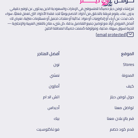
تم إنشاء لوفن ديلز خصيصًا للمتسوقين في الإمارات والسعودية الذين يبحثون عن توفير حقيقي
بدون عناء، يقوم فريقنا بالتحقق من أكواد الخصم يوميًا لتجد فقط الأكواد التي تعمل فعليًا، سواء
كنت تبحث عن أزياء أو إلكترونيات أو مواد غذائية أو منتجات تجميل أو مستلزمات منزلية، نعرض لك
أفضل العروض أولًا مع توضيح جميع التفاصيل بدقة، كل شيء متاح باللغتين العربية والإنجليزية —
لتجربة تسوق سهلة، محلية، وموثوقة صُممت خصيصًا لمنطقة الخليج.
[email protected]
الموقع
أفضل المتاجر
Stores
نون
المدونة
نمشي
كيف
أمازون
حول لوفن ديلز
اتش اند ام
تواصل معنا
أديداس
قم بالإعلان معنا
بيك
قدم كود خصم
فوغاكلوسيت