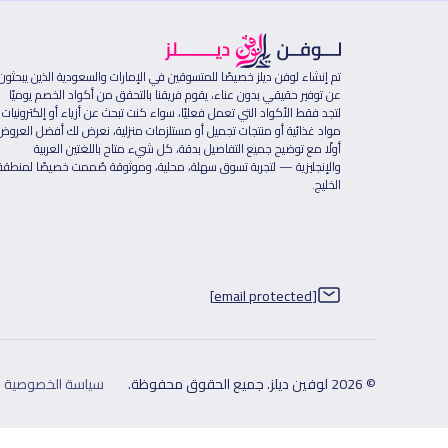
تم إنشاء لوفن ديلز خصيصًا للمتسوقين في الإمارات والسعودية الذين يبحثون
عن توفير حقيقي بدون عناء، يقوم فريقنا بالتحقق من أكواد الخصم يوميًا
لتجد فقط الأكواد التي تعمل فعليًا، سواء كنت تبحث عن أزياء أو إلكترونيات 
مواد غذائية أو منتجات تجميل أو مستلزمات منزلية، نعرض لك أفضل العروض
أولًا مع توضيح جميع التفاصيل بدقة، كل شيء متاح باللغتين العربية
والإنجليزية — لتجربة تسوق سهلة، محلية، وموثوقة صُممت خصيصًا لمنطقة
الخليج.
[email protected]
© 2026 لوفين ديلز. جميع الحقوق محفوظة.
سياسة الخصوصية