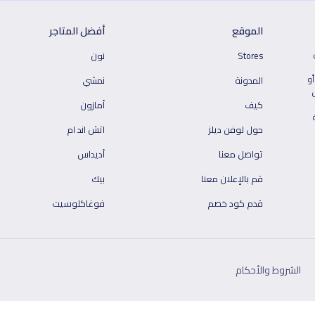
الموقع
أفضل المتاجر
Stores
نون
أو
المدونة
نمشي
كيف
أمازون
حول لوفن ديلز
اتش اند ام
تواصل معنا
أديداس
قم بالإعلان معنا
بيك
قدم كود خصم
فوغاكلوسيت
الشروط والأحكام