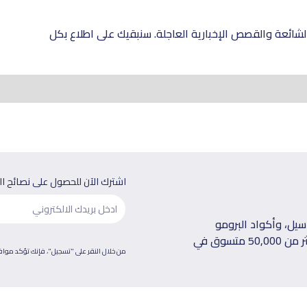
شائعة والقصص الإخبارية العاجلة. سنبقيك على اطلاع بكل
اشترك الآن للحصول على نصائح ا
يل، وأكواد البرومو
الحصرية توصلك على بريدك الإلكتروني كل أسبوع، انضم لأكثر من 50,000 متسوق في
من خلال النقر على "تسجيل"، فإنك تؤكد موا