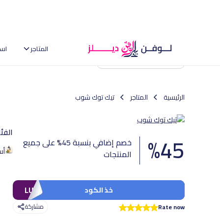
المتاجر
اس
العودة إلى الصفحة الرئيسية
الرئيسية
المتاجر
تيك توك شوب
الفئ
%
45
خصم إضافي بنسبة 45% على جميع
أس
المنتجات
LUV111
خذ الكود
مشاركة
Rate now