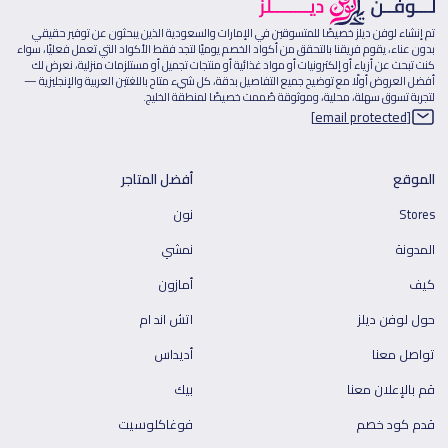
تم إنشاء لوفن ديلز خصيصًا للمتسوقين في الإمارات والسعودية الذين يبحثون عن توفير حقيقي
بدون عناء، يقوم فريقنا بالتحقق من أكواد الخصم يوميًا لتجد فقط الأكواد التي تعمل فعليًا، سواء
كنت تبحث عن أزياء أو إلكترونيات أو مواد غذائية أو منتجات تجميل أو مستلزمات منزلية، نعرض لك
أفضل العروض أولًا مع توضيح جميع التفاصيل بدقة، كل شيء متاح باللغتين العربية والإنجليزية —
لتجربة تسوق سهلة، محلية، وموثوقة صُممت خصيصًا لمنطقة الخليج.
[email protected]
الموقع
أفضل المتاجر
Stores
نون
المدونة
نمشي
كيف
أمازون
حول لوفن ديلز
اتش اند ام
تواصل معنا
أديداس
قم بالإعلان معنا
بيك
قدم كود خصم
فوغاكلوسيت