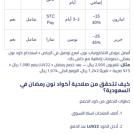
إضافي
أيام
STC
15–
امازون
1–3 أيام
شامل
نعم
Pay
40%
25–
جرير
يومين
تمارا
شامل
نعم
45%
أفضل عروض الالكترونيات: نون، اسرع توصيل في الرياض + استخدام كود نون
يعطي خصومات إضافية مع كاش باك.
مثال:
تلفزيون 2,000 ريال → بعد خصم رمضان + LUV22 يصير 1,080 ريال +
15% ضريبة = تقريبًا 1,242 ريال، التوفير الكلي 1,074 ريال.
كيف تتحقق من صلاحية أكواد نون رمضان في
السعودية؟
خطوات التحقق من كود الخصم:
أضف المنتجات لسلة التسوق.
أدخل الكود
LUV22
عند الدفع.