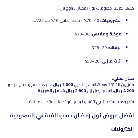
حسب تجربتنا،
خصومات نون رمضان
تتراوح بين:
إلكترونيات:
40–70% + خصم إضافي 10% مع LUV22
موضة وملابس:
30–70%
البقالة:
20–25%
أثاث منزلي:
20–50%
مثال عملي:
تلفزيون Sony 75" 4K، السعر الأصلي
7,000 ريال
→ بعد خصم رمضان + يصير
4,200 ريال
، التوفير يصل إلى
2,800 ريال شامل الضريبة
.
تقدر بعد تستخدم
تابي
لتقسيط بدون فوائد على منتجات مختارة.
أفضل عروض نون رمضان حسب الفئة في السعودية
إلكترونيات: