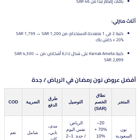
باقات إفطار تبدأ من SAR 46
أثاث منزلي:
كنبة 2 في 1 متعددة الاستخدام: من SAR 1,799 → SAR 1,200
+ 20% كاش باك
كنبة Karnak Amelia على شكل U لـ6 أشخاص: من SAR 4,300 →
SAR 2,899
أفضل عروض نون رمضان في الرياض / جدة
نطاق
طرق
المتجر
الخصم
التوصيل
الضريبة
COD
الدفع
(SAR)
20–
الرياض:
مدى،
نون
70% +
نفس اليوم
تابي،
شامل
نعم
السعودية
10%
/ جدة: 1–2
كاش