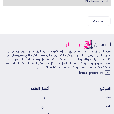
No items found.
View all
تم إنشاء لوفن ديلز خصيصًا للمتسوقين في الإمارات والسعودية الذين يبحثون عن توفير حقيقي
بدون عناء، يقوم فريقنا بالتحقق من أكواد الخصم يوميًا لتجد فقط الأكواد التي تعمل فعليًا، سواء
كنت تبحث عن أزياء أو إلكترونيات أو مواد غذائية أو منتجات تجميل أو مستلزمات منزلية، نعرض لك
أفضل العروض أولًا مع توضيح جميع التفاصيل بدقة، كل شيء متاح باللغتين العربية والإنجليزية —
لتجربة تسوق سهلة، محلية، وموثوقة صُممت خصيصًا لمنطقة الخليج.
[email protected]
الموقع
أفضل المتاجر
Stores
نون
المدونة
نمشي