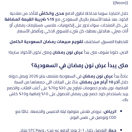
{{Noon}}
خلال اختبارنا، سوينا محاكاة لطرق الدفع
مدى والكاش
للتأكد من صلاحية
الكود، بعد شفنا الأسعار بالريال السعودي مع
15% ضريبة القيمة المضافة
على كل المنتجات، سواء تدور على إلكترونيات، ملابس، مستلزمات رمضان، أو
أثاث منزلي، هالدليل يعطيك كل شيء للتسوق الذكي وبأفضل الأسعار.
للتخطيط المسبق، استكشف
تقويم مبيعات رمضان السعودية الكامل
.
الحين، خلونا نشوف متى يبدأ
عرض نون رمضان
ومتى تكون الأكواد سارية!
متى يبدأ عرض نون رمضان في السعودية؟
عادةً يبدأ
عرض نون رمضان
في السعودية منتصف يناير 2026 ويصل ذروته
خلال
آخر 10 أيام من رمضان
، بناءً على البيانات اللي جمعناها من السنة
الماضية، نون يقدم خصومات تتراوح بين 30% و70% على أغلب الفئات، والخصم
يزيد باستخدام كود خصم نون رمضان للحصول على 10% إضافية و10% كاش
باك.
الرياض:
عروض فلاش متوفرة ليلة الخميس والجمعة، غالبًا مع
COD وتوصيل في نفس اليوم.
جدة:
التوصيل خلال 1-2 يوم؛ الدفع عبر مدى وSTC Pay متاح.