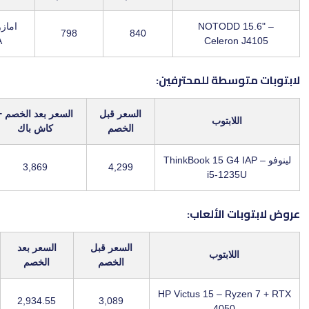
NOTODD 
امازون السعودية /
798
840
X7J2M8A
Celero
سطة للمحترفين:
السعر قبل
السعر بعد الخصم +
المتجر /
لابتوب
الخصم
كاش باك
الكود
ThinkBook 15 G4 IA –
نون /
3,869
4,299
LUV22
i5-12
 الألعاب:
السعر قبل
السعر بعد
للابتوب
المتجر
الخصم
الخصم
HP Victus 15 – R
امازون
2,934.55
3,089
4050
السعودية