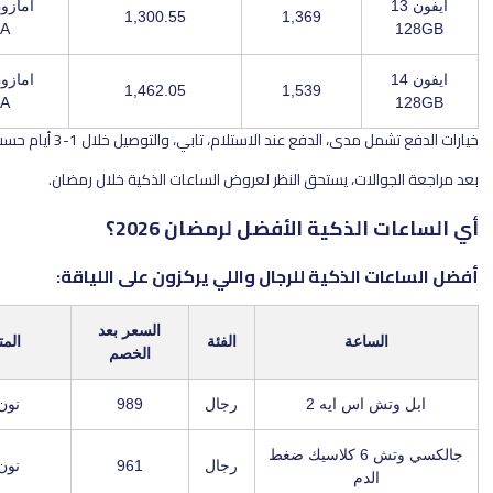
امازون السعودية /
1,300.55
1,369
X7J2M8A
امازون السعودية /
1,462.05
1,539
X7J2M8A
 الدفع عند الاستلام، تابي، والتوصيل خلال 1-3 أيام حسب المدينة.
لات، يستحق النظر لعروض الساعات الذكية خلال رمضان.
لذكية الأفضل لرمضان 2026؟
الذكية للرجال واللي يركزون على اللياقة:
السعر بعد
ساعة
الفئة
المتجر / الكود
الخصم
 اس ايه 2
رجال
989
نون / LUV22
جالكسي وتش 6 كلاسيك ضغط
رجال
961
نون / LUV22
لدم