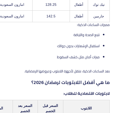
أطفال
128.25
امازون السعودية / X7J2M8A
أطفال
142.5
امازون السعودية / X7J2M8A
لذكية:
 واللياقة
لإشعارات بدون جوالك
ان مثل كشف السقوط
ة، ننتقل لأجهزة اللابتوب وعروضها الرمضانية.
للابتوبات لرمضان 2026؟
ادية للطلاب:
السعر قبل
السعر بعد
بتوب
المتجر / الكود
الخصم
الخصم