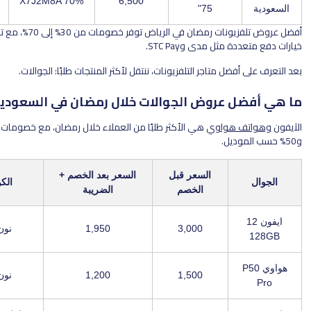
7,475*
X7J2M8A 70%
6,500
75"
أفضل عروض تلفزيونات رمضان في الرياض توفر خصومات من 30% إلى 70%، مع توصيل سريع و
ثل مدى وSTC Pay.
ل متاجر التلفزيونات، ننتقل لأكثر المنتجات طلبًا: الجوالات.
 عروض الجوالات خلال رمضان في السعودية؟
هواوي
هي الأكثر طلبًا من العملاء خلال رمضان، مع خصومات تتراوح بين 20%
السعر قبل
السعر بعد الخصم +
الكود / المتجر
الخصم
الضريبة
3,000
1,950
نون / LUV22
1,500
1,200
نون / LUV22