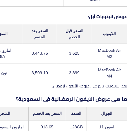
 آبل:
السعر قبل
السعر بعد
المتجر / الكود
الخصم
الخصم
M
امازون السعودية /
3,443.75
3,625
X7J2M8A
M
3,899
3,509.10
نون / LUV22
ركز على عروض الآيفون لرمضان.
 الآيفون الرمضانية في السعودية؟
السعة
السعر بعد الخصم
المتجر / الكود
128GB
918.65
امازون السعودية / X7J2M8A