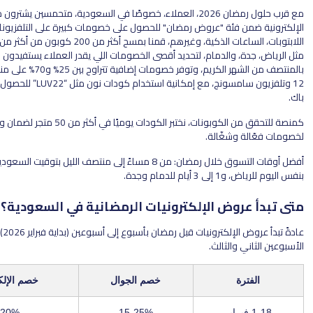
مع قرب حلول رمضان 2026، العملاء، خصوصًا في السعودية، متحمسين يشترون منتجات مثل الأجهزة
فئة "عروض رمضان" للحصول على خصومات كبيرة على التلفزيونات، الجوالات،
اللابتوبات، الساعات الذكية، وغيرهم، قمنا بمسح أكثر من 200 كوبون من أكثر من 50 متجر من مدن
 والدمام، لتحديد أقصى الخصومات اللي يقدر العملاء يستفيدون منها، وغالبًا تكون
بالمنتصف من الشهر الكريم، وتوفر خصومات إضافية تتراوح بين 25% و70% على منتجات مثل ايفون
12 وتلفزيون سامسونج، مع إمكانية استخدام كودات نون مثل “LUV22” للحصول على 10% كاش
كمنصة للتحقق من الكوبونات، نختبر الكودات يوميًا في أكثر من 50 متجر لضمان وصول العملاء
وشغّالة.
أفضل أوقات التسوق خلال رمضان: من 8 مساءً إلى منتصف الليل بتوقيت السعودية (AST) – التوصيل
دمام وجدة.
وض الإلكترونيات الرمضانية في السعودية؟
عادةً تبدأ عروض الإلكترونيات قبل رمضان بأسبوع إلى أسبوعين (بداية فبراير 2026) وتبلغ ذروتها في
والثالث.
خصم الجوال
خصم الإلكترونيات
10-20%
15-25%