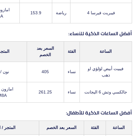
امازون السعودية /
 فيرسا 4
رياضة
153.9
X7J2M8A
 الذكية للنساء:
السعر بعد
عة
الفئة
المتجر / الكود
الخصم
لؤلؤي او
نساء
405
نون / LUV22
امازون السعودية /
نت
نساء
261.25
X7J2M8A
 الذكية للأطفال:
الفئة
السعر بعد الخصم
المتجر / الكود