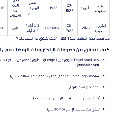
نفس
20-
الدفع
هزة
LUV22
اليوم / 1-
15 يوم
شامل
50%
عند
3 أيام
الاستلام
25-
1-2 أيام /
الات
X7J2M8A
تابي
30 يوم
شامل
70%
2-3 أيام
لمتاجر، السؤال التالي: "كيف نتحقق من الخصومات؟"
من خصومات الإلكترونيات الرمضانية في السعودية؟
أضف المنتج لعربة التسوق على الموقع أو التطبيق (تحقق من السعر + 15% ضريبة
مضافة).
د الخصم عند الدفع (مدى / الدفع عند الاستلام / تابي).
لسعر النهائي.
ل لمدينتك (متاح للرياض بعد يوم واحد).
 الإرجاع (15-30 يوم).