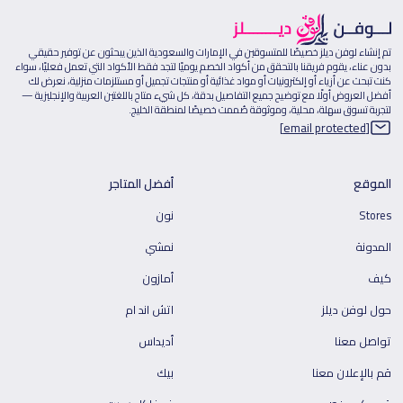
صيصًا للمتسوقين في الإمارات والسعودية الذين يبحثون عن توفير حقيقي
ا بالتحقق من أكواد الخصم يوميًا لتجد فقط الأكواد التي تعمل فعليًا، سواء
إلكترونيات أو مواد غذائية أو منتجات تجميل أو مستلزمات منزلية، نعرض لك
 توضيح جميع التفاصيل بدقة، كل شيء متاح باللغتين العربية والإنجليزية —
حلية، وموثوقة صُممت خصيصًا لمنطقة الخليج.
أفضل المتاجر
نون
نمشي
أمازون
اتش اند ام
أديداس
بيك