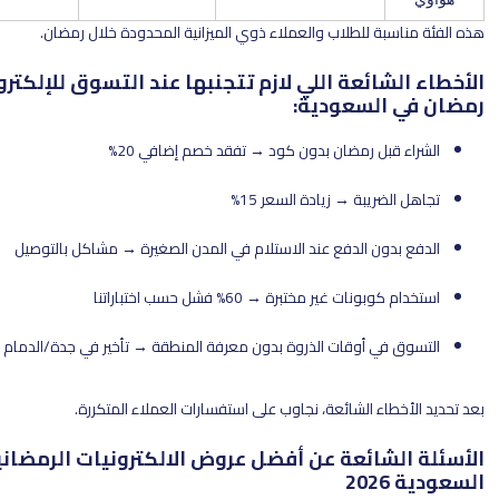
 للطلاب والعملاء ذوي الميزانية المحدودة خلال رمضان.
ئعة اللي لازم تتجنبها عند التسوق للإلكترونيات خلال
لسعودية:
ل رمضان بدون كود → تفقد خصم إضافي 20%
يبة → زيادة السعر 15%
ن الدفع عند الاستلام في المدن الصغيرة → مشاكل بالتوصيل
 غير مختبرة → 60% فشل حسب اختباراتنا
 أوقات الذروة بدون معرفة المنطقة → تأخير في جدة/الدمام
ء الشائعة، نجاوب على استفسارات العملاء المتكررة.
ائعة عن أفضل عروض الالكترونيات الرمضانية في