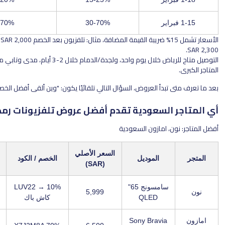
25-70%
30-70%
الأسعار تشمل 15% ضريبة القيمة المضافة، مثال: تلفزيون بعد الخصم SAR 2,000 → مع الضريبة
التوصيل متاح للرياض خلال يوم واحد، ولجدة/الدمام خلال 2-3 أيام، مدى وتابي متوافقين مع كل
تبدأ العروض، السؤال التالي تلقائيًا يكون: "وين ألقى أفضل الخصومات؟"
 السعودية تقدم أفضل عروض تلفزيونات رمضان؟
ن، امازون السعودية
السعر الأصلي
السعر النهائي +
الموديل
الخصم / الكود
(SAR)
الضريبة
سامسونج 65"
LUV22 → 10%
3,448
5,999
QLED
كاش باك
Sony Bravia