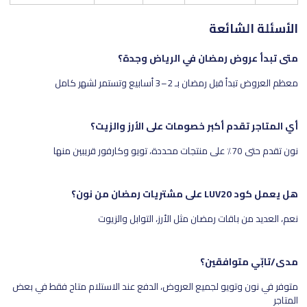
الأسئلة الشائعة
متى تبدأ عروض رمضان في الرياض وجدة؟
معظم العروض تبدأ قبل رمضان بـ 2–3 أسابيع وتستمر لشهر كامل
أي المتاجر تقدم أكبر خصومات على الأرز والزيت؟
نون تقدم حتى 70٪ على منتجات محددة، تويو وكارفور قريبين منها
هل يعمل كود LUV20 على مشتريات رمضان من نون؟
نعم، العديد من باقات رمضان مثل الأرز، التوابل والزيوت
مدى/تابّي متوافقين؟
متوفر في نون وتويو لجميع العروض، الدفع عند الاستلام متاح فقط في بعض
المتاجر