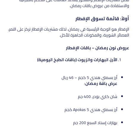
والاستفادة من عروض باقات رمضان.
أولاً: قائمة تسوق الإفطار
الإفطار هو الوجبة الرئيسية في رمضان، لذلك مشتريات الإفطار تركز على التمر،
العصائر، الشوربة، والمكونات الجاهزة للأكل.
عروض نون رمضان – باقات الإفطار
الأرز، البهارات والزيوت (باقات الطبخ اليومية)
أرز بسمتي هندي 5 كجم – 46 ريال
عرض باقة رمضان:
شان كاري بودر، 400 جم
أرز بسمتي هندي Apokas 5 كجم
بهارات إسناد السبع 200 جم