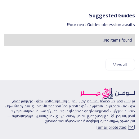
Suggested Guides
Your next Guides obsession awaits!
No items found.
View all
تم إنشاء لوفن ديلز خصيصًا للمتسوقين في الإمارات والسعودية الذين يبحثون عن توفير حقيقي
بدون عناء، يقوم فريقنا بالتحقق من أكواد الخصم يوميًا لتجد فقط الأكواد التي تعمل فعليًا، سواء
كنت تبحث عن أزياء أو إلكترونيات أو مواد غذائية أو منتجات تجميل أو مستلزمات منزلية، نعرض لك
أفضل العروض أولًا مع توضيح جميع التفاصيل بدقة، كل شيء متاح باللغتين العربية والإنجليزية —
لتجربة تسوق سهلة، محلية، وموثوقة صُممت خصيصًا لمنطقة الخليج.
[email protected]