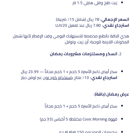
زيت طبخ وقلي هايلي 1.5 لتر
السعر الإجمالي:
78 ريال (شامل 15٪ ضريبة)
استرجاع نقدي:
7.80 ريال عند تفعيل LUV20
هذي الباقة بالطبع مخصصة للاستهلاك اليومي وقت الإفطار لأنها تشمل
المكونات اللازمة للوجبة: أرز، زيت، وتوابل.
السكر ومستلزمات مشروبات رمضان
سكر أبيض ناعم الأسرة 5 كجم + 1 كجم مجاناً — 23.99 ريال
استرجاع نقدي:
10٪ متاح
باستخدام كود نون
عبر لوفن ديلز
عرض رمضان (باقة):
سكر أبيض ناعم الأسرة 5 كجم + 1 كجم مجاناً
قهوة Covic Morning مختلطة 5 أكياس (35 جم)
بيكربونات الصوديوم Al Alali 150 جم