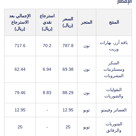
الإفطار
استرجاع
الإجمالي بعد
السعر
المنتج
المتجر
نقدي
الاسترجاع
(ريال)
(ريال)
(ريال)
باقة أرز، بهارات
نون
787.8
70.2
717.6
وزيت
السكر
ومستلزمات
نون
69.38
6.94
62.44
المشروبات
البقوليات
نون
88.29
8.83
79.46
والشوربات
العصائر وفيمتو
تويو
12.95
-
12.95
الشوربات
تويو
25
-
25
والرقائق