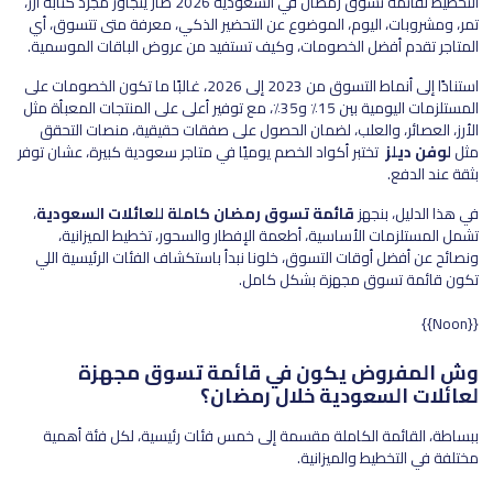
التخطيط لقائمة تسوق رمضان في السعودية 2026 صار يتجاوز مجرد كتابة أرز،
تمر، ومشروبات، اليوم، الموضوع عن التحضير الذكي، معرفة متى تتسوق، أي
المتاجر تقدم أفضل الخصومات، وكيف تستفيد من عروض الباقات الموسمية.
استنادًا إلى أنماط التسوق من 2023 إلى 2026، غالبًا ما تكون الخصومات على
المستلزمات اليومية بين 15٪ و35٪، مع توفير أعلى على المنتجات المعبأة مثل
الأرز، العصائر، والعلب، لضمان الحصول على صفقات حقيقية، منصات التحقق
مثل
لوفن ديلز
تختبر أكواد الخصم يوميًا في متاجر سعودية كبيرة، عشان توفر
بثقة عند الدفع.
في هذا الدليل، بنجهز
قائمة تسوق رمضان كاملة للعائلات السعودية
،
تشمل المستلزمات الأساسية، أطعمة الإفطار والسحور، تخطيط الميزانية،
ونصائح عن أفضل أوقات التسوق، خلونا نبدأ باستكشاف الفئات الرئيسية اللي
تكون قائمة تسوق مجهزة بشكل كامل.
{{Noon}}
وش المفروض يكون في قائمة تسوق مجهزة
لعائلات السعودية خلال رمضان؟
ببساطة، القائمة الكاملة مقسمة إلى خمس فئات رئيسية، لكل فئة أهمية
مختلفة في التخطيط والميزانية.