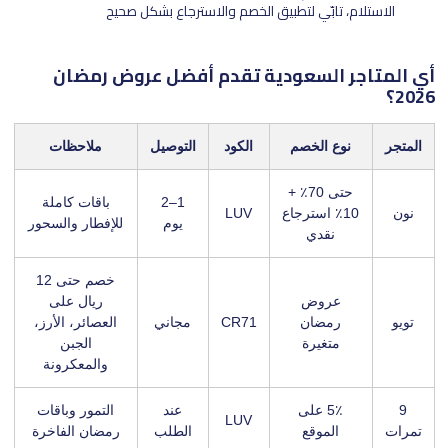
الاستلام، تابّي لتطبيق الخصم والاسترجاع بشكل صحيح
أي المتاجر السعودية تقدم أفضل عروض رمضان
2026؟
المتجر
نوع الخصم
الكود
التوصيل
ملاحظات
حتى 70٪ +
1–2
باقات كاملة
نون
10٪ استرجاع
LUV
يوم
للإفطار والسحور
نقدي
خصم حتى 12
عروض
ريال على
تويو
رمضان
CR71
مجاني
العصائر، الأرز،
متغيرة
الجبن
والمعكرونة
9
5٪ على
عند
التمور وباقات
LUV
تمرات
الموقع
الطلب
رمضان الفاخرة