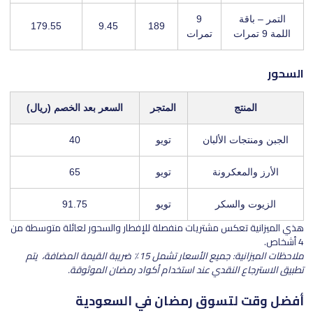
التمر – باقة
9
179.55
9.45
189
اللمة 9 تمرات
تمرات
السحور
المنتج
المتجر
السعر بعد الخصم (ريال)
الجبن ومنتجات الألبان
تويو
40
الأرز والمعكرونة
تويو
65
الزيوت والسكر
تويو
91.75
هذي الميزانية تعكس مشتريات منفصلة للإفطار والسحور لعائلة متوسطة من
4 أشخاص.
ملاحظات الميزانية: جميع الأسعار تشمل 15٪ ضريبة القيمة المضافة، يتم
تطبيق الاسترجاع النقدي عند استخدام أكواد رمضان الموثوقة.
أفضل وقت لتسوق رمضان في السعودية