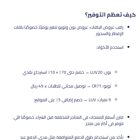
كيف تعظم التوفير؟
راقب عروض الباقات: عروض نون وتويو تتغير يوميًا، خصوصًا باقات
الإفطار والسحور
استخدم الأكواد:
نون: LUV20 → خصم حتى 70٪ + 10٪ استرجاع نقدي
تويو: CR71 → توصيل مجاني للطلبات ≥ 49 ريال
9 تمرات: LUV → خصم إضافي 5٪ على الموقع
قارن أسعار المنتجات في المتاجر المختلفة قبل الشراء، خصوصًا اللي
تتوفر في أكثر من متجر
تأكد من استخدام طرق الدفع المتوافقة مثل مدى، الدفع عند