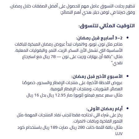
تنظيم رحلات التسوق عامل مهم للحصول على أفضل الصفقات خلال رمضان،
وفق خبرتنا في لوفن ديلز، هذي أهم النصائح:
التوقيت المثالي للتسوق:
2–3 أسابيع قبل رمضان:
متاجر مثل نون، تويو، و9تمرات تبدأ عروض رمضان المبكرة للباقات
الأساسية التي تشمل الأرز، السكر، الزيت، التمر، والبقوليات المعلبة.
مثال: “باقة أرز، بهارات وزيت على نون — 78 ريال مع استرجاع
نقدي”
الأسبوع الأخير قبل رمضان:
عروض اللحظة الأخيرة على منتجات الإفطار والسحور، خصوصًا
العصائر، الشوربات، ومنتجات الإفطار اليومية.
مثال: سعر عصير فيمتو (تويو) صار 12.95 ريال بدل 16 ريال
أيام رمضان الأولى:
ركز على شراء اللي تحتاجه فقط لتجنب نفاد المنتجات المهمة مثل
التمور الفاخرة وباقات 9تمرات.
مثال: باقة اللمة كانت 280 ريال، صارت 189 ريال باستخدام كود
LUV