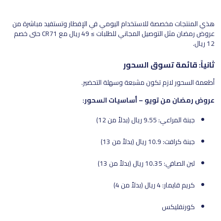
هذي المنتجات مخصصة للاستخدام اليومي في الإفطار وتستفيد مباشرة من
عروض رمضان مثل التوصيل المجاني للطلبات ≥ 49 ريال مع CR71 حتى خصم
12 ريال.
ثانياً: قائمة تسوق السحور
أطعمة السحور لازم تكون مشبعة وسهلة التحضير.
عروض رمضان من تويو – أساسيات السحور:
جبنة المراعي: 9.55 ريال (بدلاً من 12)
جبنة كرافت: 10.9 ريال (بدلاً من 13)
لبن الصافي: 10.35 ريال (بدلاً من 13)
كريم قايمار: 4 ريال (بدلاً من 4)
كورنفليكس