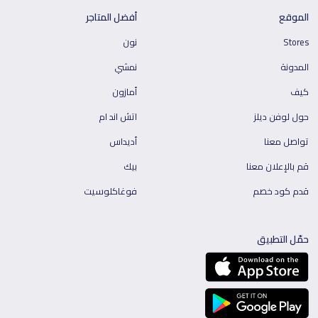
الموقع
أفضل المتاجر
Stores
نون
المدونة
نمشي
كيف
أمازون
حول لوفن ديلز
اتش اند ام
تواصل معنا
أديداس
قم بالإعلان معنا
بيك
قدم كود خصم
فوغاكلوسيت
حمّل التطبيق