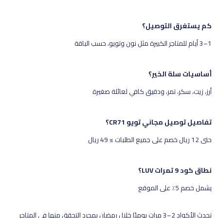
كم يستغرق التوصيل؟
1–3 أيام للمتاجر الكبيرة مثل نون وتويو، حسب الباقة
أساسيات سلة الخير؟
أرز، زيت، سكر، تمر، ودقيق كافي لعائلة صغيرة
تفاصيل توصيل مجاني تويو CR71؟
حتى 12 ريال خصم على جميع الطلبات ≥ 49 ريال
نطاق كود 9 تمرات LUV؟
يشمل خصم 5٪ على الموقع
نحدث الأكواد 2–3 مرات يوميًا خلال رمضان بمجرد التحقق منها في المتاجر