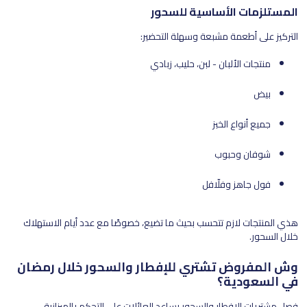
المستلزمات الأساسية للسحور
التركيز على أطعمة مشبعة وسهلة التحضير:
منتجات الألبان - لبن، حليب، زبادي
بيض
جميع أنواع الخبز
شوفان وحبوب
فول جاهز وفلّافل
هذي المنتجات لازم تتحسب بحيث ما تضيع، خصوصًا مع عدد أيام الاستهلاك
خلال السحور.
وش المفروض تشتري للإفطار والسحور خلال رمضان
في السعودية؟
فصل مشتريات الإفطار والسحور يساعد العائلات على التحكم بالميزانية