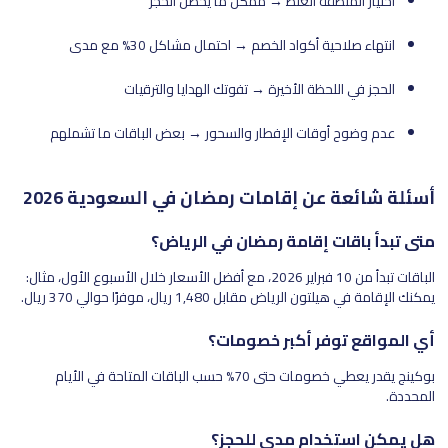
اختيار المنطقة الغلط → ممكن ما يحصل الحجز
انتهاء صلاحية أكواد الخصم → احتمال مشاكل 30% مع مدى
الحجز في اللحظة الأخيرة → تفوتك الهدايا والترقيات
عدم وضوح أوقات الإفطار والسحور → بعض الباقات ما تشملهم
أسئلة شائعة عن إقامات رمضان في السعودية 2026
متى تبدأ باقات إقامة رمضان في الرياض؟
الباقات تبدأ من 10 فبراير 2026، مع أفضل الأسعار خلال الأسبوع الأول، مثال:
يمكنك الإقامة في هيلتون الرياض مقابل 1,480 ريال، موفرًا حوالي 370 ريال.
أي المواقع توفر أكبر خصومات؟
بوكينج يقدر يعطي خصومات حتى 70% حسب الباقات المتاحة في الأيام
المحددة.
هل يمكن استخدام مدى للحجز؟