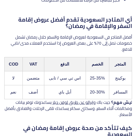
أي المتاجر السعودية تقدم أفضل عروض إقامة
السفر والإقامة في رمضان؟
أفضل المتاجر في السعودية لعروض الإقامة والسفر خلال رمضان تشمل
خصومات تصل إلى 70% على بعض العروض إذا استخدم العملاء مدى/تابي
للدفع.
المتجر
الخصم
الدفع
VAT
COD
بوكينج
25-35%
اس تي سي / تابى
متضمن
لا
المسافر
20-30%
أبل باي
أضف
نعم
ليش مهم؟
جيت باك
وايرالو عن طريق لوفن ديلز
يساعدونك توفر بيانات
ومكالمات أثناء السفر، وسكاي سكانر يساعدك تلقى الرحلات والفنادق بأفضل
الأسعار.
كيف تتأكد من صحة عروض إقامة رمضان في
السعودية