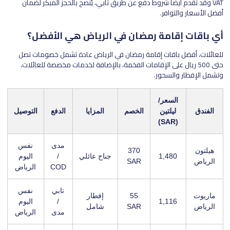
VAT وقد تقدم أيضًا شروط دفع عن طريق تابي، يُنصح بالحجز المبكر لضمان
أفضل الأسعار والتوافر.
أي باقات إقامة رمضان في الرياض هي الأفضل؟
للعائلات، أفضل باقات إقامة رمضان في الرياض عادة تشمل خصومات تصل
حتى 500 ريال على الإقامات الفخمة، بالإضافة لخدمات مخصصة للعائلات،
وتشمل الإفطار والسحور.
السعر/
الفندق
ليلتين
الخصم
المزايا
الدفع
التوصيل
(SAR)
مدى
نفس
هيلتون
370
1,480
جناح عائلي
/
اليوم
الرياض
SAR
COD
الرياض
تابي
نفس
ماريوت
55
إفطار
1,116
/
اليوم
الرياض
SAR
شامل
مدى
الرياض