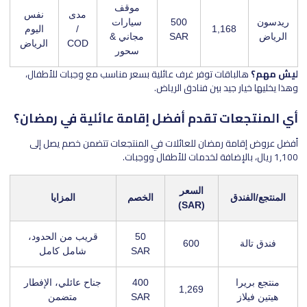
موقف
مدى
نفس
ريدسون
500
سيارات
1,168
/
اليوم
الرياض
SAR
مجاني &
COD
الرياض
سحور
ليش مهم؟
هالباقات توفر غرف عائلية بسعر مناسب مع وجبات للأطفال،
وهذا يخليها خيار جيد بين فنادق الرياض.
أي المنتجعات تقدم أفضل إقامة عائلية في رمضان؟
أفضل عروض إقامة رمضان للعائلات في المنتجعات تتضمن خصم يصل إلى
1,100 ريال، بالإضافة لخدمات للأطفال ووجبات.
السعر
المنتجع/الفندق
الخصم
المزايا
(SAR)
50
قريب من الحدود،
فندق تالة
600
SAR
شامل كامل
منتجع بريرا
400
جناح عائلي، الإفطار
1,269
هيتين فيلاز
SAR
متضمن