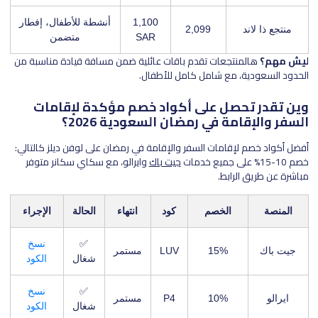
1,100
أنشطة للأطفال، إفطار
منتجع ذا لاند
2,099
SAR
متضمن
ليش مهم؟
هالمنتجعات تقدم باقات عائلية ضمن مسافة قيادة مناسبة من
الحدود السعودية، مع شامل كامل للأطفال.
وين تقدر تحصل على أكواد خصم مؤكدة لإقامات
السفر والإقامة في رمضان السعودية 2026؟
أفضل أكواد خصم لإقامات السفر والإقامة في رمضان على لوفن ديلز كالتالي:
خصم 10-15% على جميع خدمات
جيت باك
وايرالو، مع سكاي سكانر متوفر
مباشرة عن طريق الرابط.
المنصة
الخصم
كود
انتهاء
الحالة
الإجراء
✅
نسخ
جيت باك
15%
LUV
مستمر
شغال
الكود
✅
نسخ
ايرالو
10%
P4
مستمر
شغال
الكود