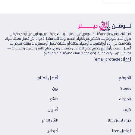
تم إنشاء لوفن ديلز خصيصًا للمتسوقين في الإمارات والسعودية الذين يبحثون عن توفير حقيقي
بدون عناء، يقوم فريقنا بالتحقق من أكواد الخصم يوميًا لتجد فقط الأكواد التي تعمل فعليًا، سواء
كنت تبحث عن أزياء أو إلكترونيات أو مواد غذائية أو منتجات تجميل أو مستلزمات منزلية، نعرض لك
أفضل العروض أولًا مع توضيح جميع التفاصيل بدقة، كل شيء متاح باللغتين العربية والإنجليزية —
لتجربة تسوق سهلة، محلية، وموثوقة صُممت خصيصًا لمنطقة الخليج.
[email protected]
الموقع
أفضل المتاجر
Stores
نون
المدونة
نمشي
كيف
أمازون
حول لوفن ديلز
اتش اند ام
تواصل معنا
أديداس