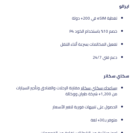
ايرالو
تغطية eSIM في 200+ دولة
خصم 10% باستخدام الكود P4
تفعيل المكالمات بسرعة أثناء التنقل
دعم فني 24/7
سكاي سكانر
يساعدك سكاي سكانر
مقارنة الرحلات والفنادق وتأجير السيارات
من 1,200+ شركة طيران ووكالة
الحصول على تنبيهات فورية لتغير الأسعار
متوفر بـ30+ لغة
احجز مباشرة من الرابط للاستفادة من الخصومات