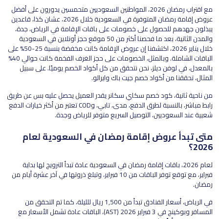
مع اقتراب رمضان 2026، المواطنين السعوديين متحمسين يدورون على أفضل
عروض إقامة رمضان المتوفرة في السعودية خلال 2026، عشان كذا، قاعدين
يبذلون جهدهم للحصول على خصومات على باقات الإقامة في الرياض، جدة،
والمدن الثانية، بعد ما فحصنا أكثر من 50 موقع حجز أونلاين في السعودية
خلال يناير 2026، اكتشفنا إن عروض الإقامة كانت مخفضة بنسبة 25-50% على
الباقات الشاملة. وبالمثل، الخصومات على حجز الغرف الفخمة كانت حوالي 40%
بالمعدل، في لوفن ديلز، نحن نتحقق من كل أكواد الخصم يوميًا. على سبيل
المثال، تحققنا من أكواد خصم جيت باك وايرالو.
من ناحية ثانية، كود خصم سكاي سكانر يقدر العميل يحصل عليه بس عن طريق
رابط مباشر، بالنسبة لطرق الدفع، مدى، تابي، وCOD تعتبر من أكثر خيارات الدفع
شعبية عند السعوديين، التوصيل السريع متوفر للرياض وجدة.
متى تبدأ عروض إقامة رمضان في السعودية لعام
2026؟
لعام 2026، باقات إقامة رمضان في السعودية عادة تبدأ الترويج لها بداية
فبراير، مع توقع توفر الباقات من 10 فبراير، وتبلغ ذروتها في آخر عشرة أيام من
رمضان.
في الرياض، أسعار الفنادق تبدأ من 1,500 ريال للليلة، كما تم التحقق من
المسافر وبوكينج في 3 فبراير 2026 (AST)، الباقات عادة تشمل الأسعار مع